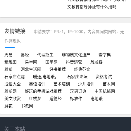
文教育指导师证有什么用吗
友情链接
申请要求：PR≥1，IP≥1000，内容属同类网站，无
作弊现象
周易
易经
代理招生
非物质文化遗产
查字典
精雕图
易学网
国学网
抖音运营
雕龙客
雕塑
河北生活网
好书推荐
经典范文
石家庄点痣
暖通,电地暖，
石家庄论坛
资格考试
成语大全
英语培训
艺术培训
少儿培训
苗木网
雕塑网
好玩的手机游戏推荐
汉语词典
中国机械网
美文欣赏
红楼梦
道德经
标准件
电地暖
鲜花
书包网
关于本站