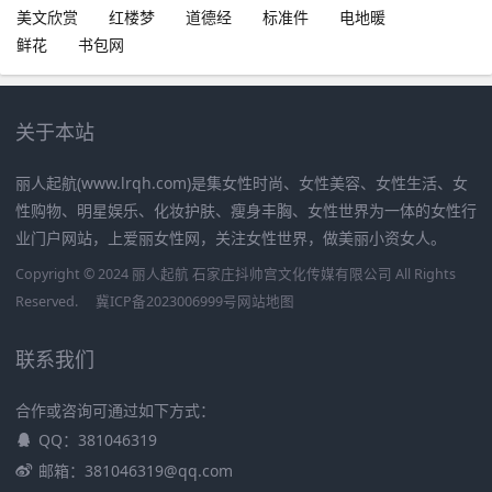
美文欣赏
红楼梦
道德经
标准件
电地暖
鲜花
书包网
关于本站
丽人起航(www.lrqh.com)是集女性时尚、女性美容、女性生活、女
性购物、明星娱乐、化妆护肤、瘦身丰胸、女性世界为一体的女性行
业门户网站，上爱丽女性网，关注女性世界，做美丽小资女人。
Copyright © 2024 丽人起航 石家庄抖帅宫文化传媒有限公司 All Rights
Reserved.
冀ICP备2023006999号
网站地图
联系我们
合作或咨询可通过如下方式：
QQ：381046319
邮箱：381046319@qq.com