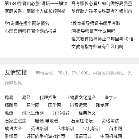
第184期“狮山心旅”讲坛——解锁
高考家长必看！如何做好高质量
家庭关系，赋能个人成长顺利举
陪伴助力孩子决胜高考？银川市
办
妇联邀请家庭教育指导师支招
心理咨询师在哪个网站报名
语文教育指导师证书哪里考取 语
文教育指导师证有什么用吗
友情链接
申请要求：PR≥1，IP≥1000，内容属同类网站，无
作弊现象
周易
易经
代理招生
非物质文化遗产
查字典
精雕图
易学网
国学网
抖音运营
雕龙客
雕塑
河北生活网
好书推荐
经典范文
石家庄点痣
暖通,电地暖，
石家庄论坛
资格考试
成语大全
英语培训
艺术培训
少儿培训
苗木网
雕塑网
好玩的手机游戏推荐
汉语词典
中国机械网