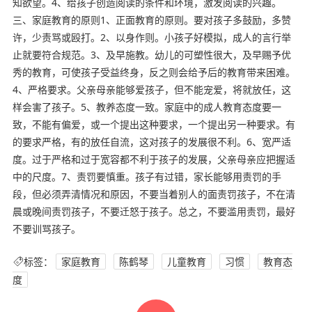
知欲望。4、给孩子创造阅读的条件和环境，激发阅读的兴趣。
三、家庭教育的原则1、正面教育的原则。要对孩子多鼓励，多赞
许，少责骂或殴打。2、以身作则。小孩子好模拟，成人的言行举
止就要符合规范。3、及早施教。幼儿的可塑性很大，及早赐予优
秀的教育，可使孩子受益终身，反之则会给予后的教育带来困难。
4、严格要求。父亲母亲能够爱孩子，但不能宠爱，将就放任，这
样会害了孩子。5、教养态度一致。家庭中的成人教育态度要一
致，不能有偏爱，或一个提出这种要求，一个提出另一种要求。有
的要求严格，有的放任自流，这对孩子的发展很不利。6、宽严适
度。过于严格和过于宽容都不利于孩子的发展，父亲母亲应把握适
中的尺度。7、责罚要慎重。孩子有过错，家长能够用责罚的手
段，但必须弄清情况和原因，不要当着别人的面责罚孩子，不在清
晨或晚间责罚孩子，不要迁怒于孩子。总之，不要滥用责罚，最好
不要训骂孩子。
标签：
家庭教育
陈鹤琴
儿童教育
习惯
教育态
度