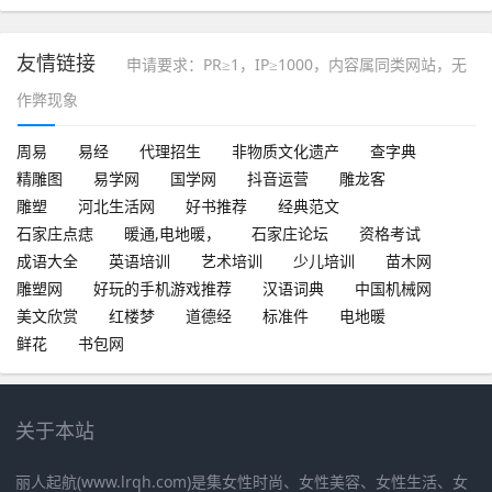
友情链接
申请要求：PR≥1，IP≥1000，内容属同类网站，无
作弊现象
周易
易经
代理招生
非物质文化遗产
查字典
精雕图
易学网
国学网
抖音运营
雕龙客
雕塑
河北生活网
好书推荐
经典范文
石家庄点痣
暖通,电地暖，
石家庄论坛
资格考试
成语大全
英语培训
艺术培训
少儿培训
苗木网
雕塑网
好玩的手机游戏推荐
汉语词典
中国机械网
美文欣赏
红楼梦
道德经
标准件
电地暖
鲜花
书包网
关于本站
丽人起航(www.lrqh.com)是集女性时尚、女性美容、女性生活、女