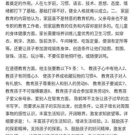
着奠定的作用。人在七岁前，习惯、语言、技术、思想、态度、情
绪都打下了基础，基础打得不好，健全人格就难以成立。二、 家庭
教育的内容他认为，家庭虽不是特意的教育机构，父亲母亲也不是
专职的教育工作者，但家庭教育的任务和内容却是好多的。在儿童
的身体健康方面，家长需要培养训练儿童优秀的卫生习惯，如穿
衣、刷牙、洗脸、饭前洗手、午间睡觉、吃饭定量、便溺有定所等
等。还要让孩子参加游戏锻炼身体，创造条件让他们绘图、剪图、
穿珠、浇花、玩沙等，不要任意地恫吓他，或随便训骂。
在道德教育方面，他主张要教以下9 条：1、 教孩子心中有他人2、
教孩子有同情心3、 使孩子养成收藏玩物的习惯4、 教育孩子对人
有礼貌5、 教育孩子尊重别人和别人的劳动6、 教育孩子要诚实7、
教育孩子不可强横霸道8、 教育孩子适合参加家务劳动9、 教育孩
子爱父亲母亲、爱别人在智育方面， 陈鹤琴不主张让孩子过早的念
书写字， 而要求从孩子的实际出发，创造条件，让孩子增长对周围
事物的感性认识，丰富生活知识，开阔眼界，激发求知欲望等。详
细要求是：1、丰富孩子的生活知识，增进生活经验。2、鼓励孩子
的探索精神，支持孩子的探索。3、鼓励孩子的好问精神，激发求