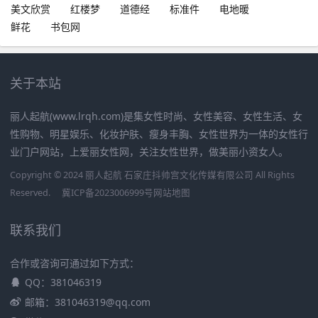
美文欣赏
红楼梦
道德经
标准件
电地暖
鲜花
书包网
关于本站
丽人起航(www.lrqh.com)是集女性时尚、女性美容、女性生活、女
性购物、明星娱乐、化妆护肤、瘦身丰胸、女性世界为一体的女性行
业门户网站，上爱丽女性网，关注女性世界，做美丽小资女人。
Copyright © 2024 丽人起航 石家庄抖帅宫文化传媒有限公司 All Rights
Reserved.
冀ICP备2023006999号
网站地图
联系我们
合作或咨询可通过如下方式：
QQ：381046319
邮箱：381046319@qq.com