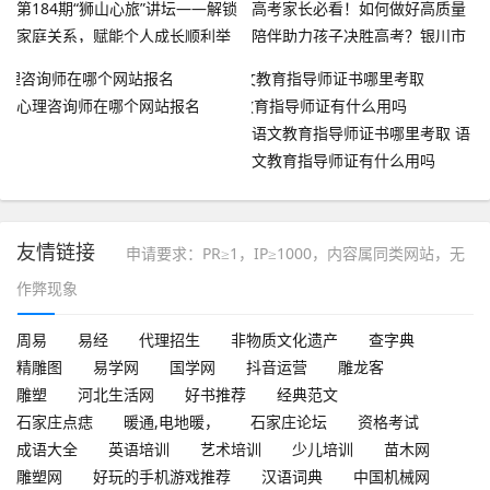
第184期“狮山心旅”讲坛——解锁
高考家长必看！如何做好高质量
家庭关系，赋能个人成长顺利举
陪伴助力孩子决胜高考？银川市
办
妇联邀请家庭教育指导师支招
心理咨询师在哪个网站报名
语文教育指导师证书哪里考取 语
文教育指导师证有什么用吗
友情链接
申请要求：PR≥1，IP≥1000，内容属同类网站，无
作弊现象
周易
易经
代理招生
非物质文化遗产
查字典
精雕图
易学网
国学网
抖音运营
雕龙客
雕塑
河北生活网
好书推荐
经典范文
石家庄点痣
暖通,电地暖，
石家庄论坛
资格考试
成语大全
英语培训
艺术培训
少儿培训
苗木网
雕塑网
好玩的手机游戏推荐
汉语词典
中国机械网