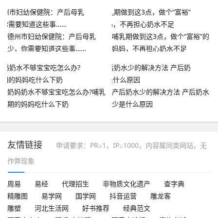
德州市妇幼保健院：产后母乳
哺乳期做到这3点，做个“富裕”的
少，你需要知道这些事……
妈妈，不再担心奶水不足
奶妈奶水不够宝宝吃怎么办?哺乳
产后奶水少的解决方法 产后奶水
期的妈妈吃什么下奶
少是什么原因
友情链接
申请要求：PR≥1，IP≥1000，内容属同类网站，无
作弊现象
周易
易经
代理招生
非物质文化遗产
查字典
精雕图
易学网
国学网
抖音运营
雕龙客
雕塑
河北生活网
好书推荐
经典范文