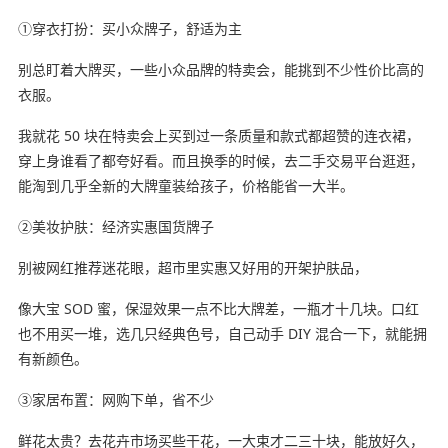
①穿衣打扮：买小众牌子，舒适为主
别总盯着大牌买，一些小众品牌的特卖会，能挑到不少性价比高的
衣服。
我就花 50 块在特卖会上买到过一条质量和款式都超赞的连衣裙，
穿上身谁看了都夸好看。而且换季的时候，去二手交易平台逛逛，
能淘到几乎全新的大牌童装给孩子，价格能省一大半。
②美妆护肤：经济实惠国货牌子
别被网红推荐迷花眼，超市里实惠又好用的开架护肤品，
像大宝 SOD 蜜，保湿效果一点不比大牌差，一瓶才十几块。口红
也不用买一堆，选几只经典色号，自己动手 DIY 混合一下，就能拥
有新颜色。
③家居布置：网购下单，省不少
鲜花太贵？去花卉市场买些干花，一大束才二三十块，能放好久，