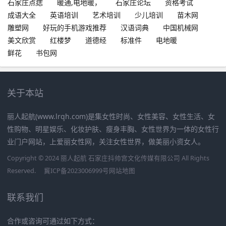
石家庄点痣
暖通,电地暖，
石家庄论坛
资格考试
成语大全
英语培训
艺术培训
少儿培训
苗木网
雕塑网
好玩的手机游戏推荐
汉语词典
中国机械网
美文欣赏
红楼梦
道德经
标准件
电地暖
鲜花
书包网
关于本站
丽人起航(www.lrqh.com)是集女性时尚、女性美容、女性生活、女
性购物、明星娱乐、化妆护肤、瘦身丰胸、女性世界为一体的女性行
业门户网站，上爱丽女性网，关注女性世界，做美丽小资女人。
Copyright © 2024 丽人起航 石家庄抖帅宫文化传媒有限公司 All Rights
Reserved.
冀ICP备2023006999号
网站地图
联系我们
合作或咨询可通过如下方式：