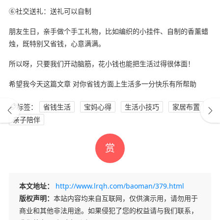
⑥社交送礼：送礼可以自制
朋友生日，亲手做个手工礼物，比如编织的小挂件、自制的香薰蜡
烛，既特别又省钱，心意满满。
所以呀，只要我们开动脑筋，花小钱也能把生活过得很体面！
希望我今天这篇文章 对你省钱方面上生活多一分快乐有所帮助
标签：
省钱生活
宝妈心得
生活小技巧
家居布置
亲子陪伴
赏
本文地址：
http://www.lrqh.com/baoman/379.html
版权声明：
本站内容均来自互联网，仅供演示用，请勿用于
商业和其他非法用途。如果侵犯了您的权益请与我们联系，