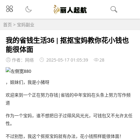
首页
>
宝妈副业
我的省钱生活36 | 抠抠宝妈教你花小钱也
能很体面
作者：网络
2025-05-17 01:05:39
28
，姐妹们，我是小猪呀
欢迎来到一个正在努力存钱|省钱的中年宝妈在头条上努力写作频
道
作为一个宝妈，谁不想把日子过得风风光光，可钱包又不允许太任
性。
不过别愁，我这个抠抠宝妈就有办法，花小钱照样能很体面！