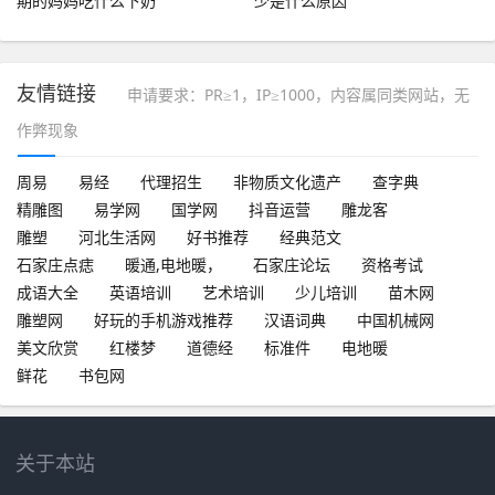
期的妈妈吃什么下奶
少是什么原因
友情链接
申请要求：PR≥1，IP≥1000，内容属同类网站，无
作弊现象
周易
易经
代理招生
非物质文化遗产
查字典
精雕图
易学网
国学网
抖音运营
雕龙客
雕塑
河北生活网
好书推荐
经典范文
石家庄点痣
暖通,电地暖，
石家庄论坛
资格考试
成语大全
英语培训
艺术培训
少儿培训
苗木网
雕塑网
好玩的手机游戏推荐
汉语词典
中国机械网
美文欣赏
红楼梦
道德经
标准件
电地暖
鲜花
书包网
关于本站