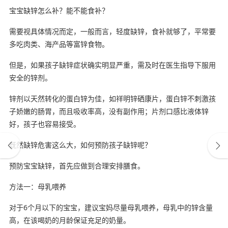
宝宝缺锌怎么补？能不能食补？
需要视具体情况而定，一般而言，轻度缺锌，食补就够了，平常要
多吃肉类、海产品等富锌食物。
但是，如果孩子缺锌症状确实明显严重，需及时在医生指导下服用
安全的锌剂。
锌剂以天然转化的蛋白锌为佳，如祥明锌硒康片，蛋白锌不刺激孩
子娇嫩的肠胃，而且吸收率高，没有副作用；片剂口感比液体锌
好，孩子也容易接受。
既然缺锌危害这么大，如何预防孩子缺锌呢？
预防宝宝缺锌，首先应做到合理安排膳食。
方法一：母乳喂养
对于6个月以下的宝宝，建议宝妈尽量母乳喂养，母乳中的锌含量
高，在该喝奶的月龄保证充足的奶量。