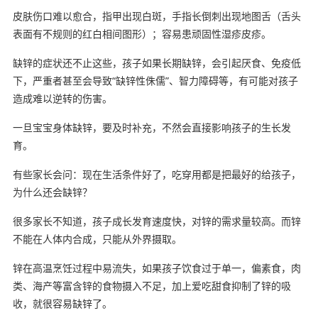
皮肤伤口难以愈合，指甲出现白斑，手指长倒刺出现地图舌（舌头
表面有不规则的红白相间图形）；容易患顽固性湿疹皮疹。
缺锌的症状还不止这些，孩子如果长期缺锌，会引起厌食、免疫低
下，严重者甚至会导致“缺锌性侏儒”、智力障碍等，有可能对孩子
造成难以逆转的伤害。
一旦宝宝身体缺锌，要及时补充，不然会直接影响孩子的生长发
育。
有些家长会问：现在生活条件好了，吃穿用都是把最好的给孩子，
为什么还会缺锌？
很多家长不知道，孩子成长发育速度快，对锌的需求量较高。而锌
不能在人体内合成，只能从外界摄取。
锌在高温烹饪过程中易流失，如果孩子饮食过于单一，偏素食，肉
类、海产等富含锌的食物摄入不足，加上爱吃甜食抑制了锌的吸
收，就很容易缺锌了。