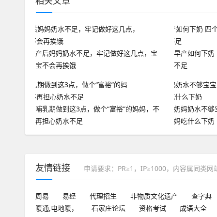
相关文章
产后妈妈奶水不足，牢记做好这几点，宝
早产如何下奶
宝不会再挨饿
不足
哺乳期做到这3点，做个“富裕”的妈妈，不
奶妈奶水不够
再担心奶水不足
妈吃什么下奶
友情链接
申请要求：PR≥1，IP≥1000，内容属同类
周易
易经
代理招生
非物质文化遗产
查字典
暖通,电地暖，
石家庄论坛
资格考试
成语大全