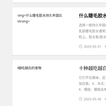
什么睫毛胶
选择一款持久牢固
乳胶睫毛胶水通常
睑上。胶水笔/胶
2025-05-31
十种越吃越
它们不仅美味，还
加白皙。6、木瓜
8、樱桃：樱桃含
2025-05-30