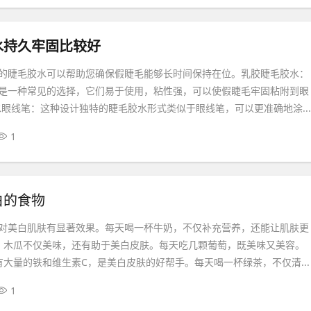
水持久牢固比较好
的睫毛胶水可以帮助您确保假睫毛能够长时间保持在位。乳胶睫毛胶水：
是一种常见的选择，它们易于使用，粘性强，可以使假睫毛牢固粘附到眼
水眼线笔：这种设计独特的睫毛胶水形式类似于眼线笔，可以更准确地涂...
1
白的食物
对美白肌肤有显著效果。每天喝一杯牛奶，不仅补充营养，还能让肌肤更
：木瓜不仅美味，还有助于美白皮肤。每天吃几颗葡萄，既美味又美容。
有大量的铁和维生素C，是美白皮肤的好帮手。每天喝一杯绿茶，不仅清...
1