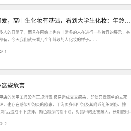
小学生化妆可爱，高中生化妆有基础，看到大学生化妆：年龄不是白长的！
多人的日常了，而且在网络上也有非常多的人在进行一些妆容的展示，甚
都有，今天我们就来看几个年龄段的人化妆的样子。...
1
心这些危害
甲店的美甲工具没有正规消毒,极易造成交叉感染，即使只做简单的去死
理，也存在感染甲沟炎的隐患，甲沟炎多因甲沟及其附近组织刺伤、擦
皮刺”后造成甲下脓肿。颜色越深的指甲油，对指甲的危害越大。长期使用..
2