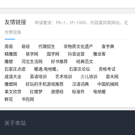
友情链接
申请要求：PR≥1，IP≥1000，内容属同类网站，无
作弊现象
周易
易经
代理招生
非物质文化遗产
查字典
精雕图
易学网
国学网
抖音运营
雕龙客
雕塑
河北生活网
好书推荐
经典范文
石家庄点痣
暖通,电地暖，
石家庄论坛
资格考试
成语大全
英语培训
艺术培训
少儿培训
苗木网
雕塑网
好玩的手机游戏推荐
汉语词典
中国机械网
美文欣赏
红楼梦
道德经
标准件
电地暖
鲜花
书包网
关于本站